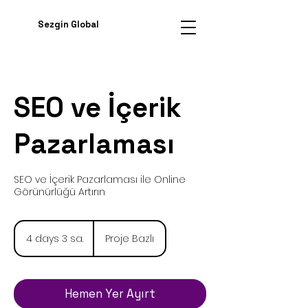
Sezgin Global
SEO ve İçerik
Pazarlaması
SEO ve İçerik Pazarlaması ile Online
Görünürlüğü Artırın
Proje
Bazlı
4 days 3 sa.
4
Proje Bazlı
d
a
y
s
Hemen Yer Ayırt
3