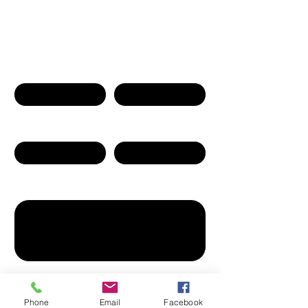
İletişime geç
First name
Last name
Company
Email
Write a message
Gönder
Phone
Email
Facebook