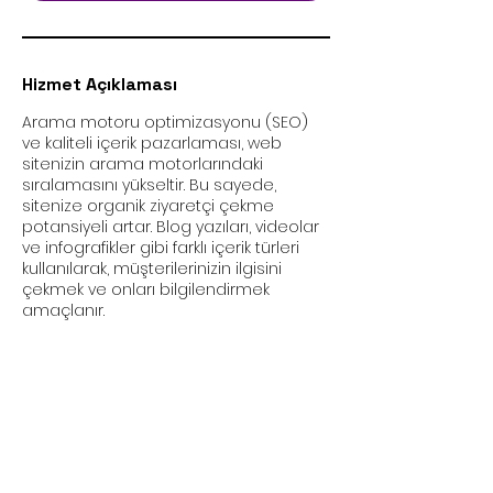
s
a
.
Hizmet Açıklaması
Arama motoru optimizasyonu (SEO)
ve kaliteli içerik pazarlaması, web
sitenizin arama motorlarındaki
sıralamasını yükseltir. Bu sayede,
sitenize organik ziyaretçi çekme
potansiyeli artar. Blog yazıları, videolar
ve infografikler gibi farklı içerik türleri
kullanılarak, müşterilerinizin ilgisini
çekmek ve onları bilgilendirmek
amaçlanır.
Ekibimiz destek olmak
için hazır!