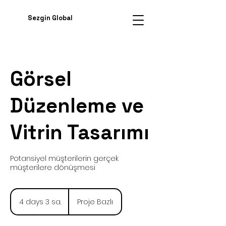
Sezgin Global
Görsel
Düzenleme ve
Vitrin Tasarımı
Potansiyel müşterilerin gerçek
müşterilere dönüşmesi
Proje
Bazlı
4 days 3 sa.
4
Proje Bazlı
d
a