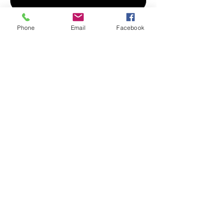
Gönder
Phone
Email
Facebook
Sosyal medya hesaplarımız, e-
mail adresimiz veya form ile bize
ulaşabilirsin.
536-709-90-00
Ataşehir, Istanbul
info@ecyglobal.co
m
X
FAQ
LinkedIn
Terms &
Facebook
Conditions