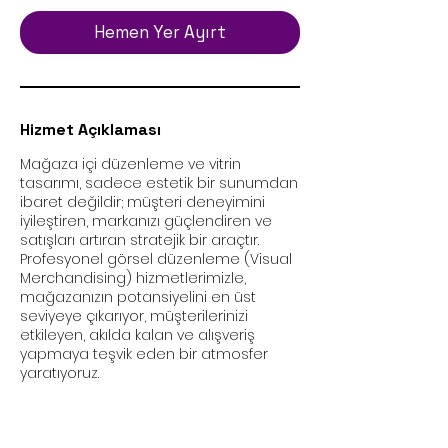
y
s
Hemen Yer Ayırt
3
s
a
.
Hizmet Açıklaması
Mağaza içi düzenleme ve vitrin
tasarımı, sadece estetik bir sunumdan
ibaret değildir; müşteri deneyimini
iyileştiren, markanızı güçlendiren ve
satışları artıran stratejik bir araçtır.
Profesyonel görsel düzenleme (Visual
Merchandising) hizmetlerimizle,
mağazanızın potansiyelini en üst
seviyeye çıkarıyor, müşterilerinizi
etkileyen, akılda kalan ve alışveriş
yapmaya teşvik eden bir atmosfer
yaratıyoruz.