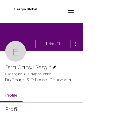
Sezgin Global
Diğer Eylemler
Takip Et
Esra Cansu Sezgin
Yazar
Esra Cansu Sezgin
0 Takipçiler
0 Takip edilenler
Dış Ticaret & E-Ticaret Danışmanı
Profile
Profil