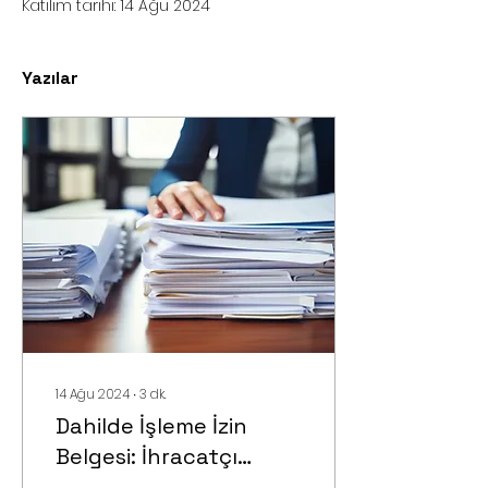
Katılım tarihi: 14 Ağu 2024
Yazılar
14 Ağu 2024
∙
3
dk.
Dahilde İşleme İzin
Belgesi: İhracatçı
Firmaların Stratejik