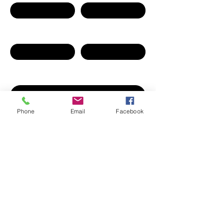
Company
Email
Write a message
Phone
Email
Facebook
Gönder
Sosyal medya hesaplarımız, e-